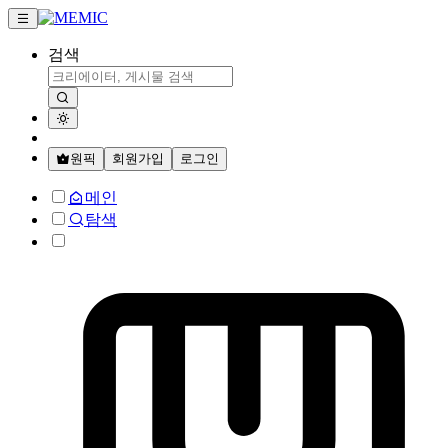
검색
원픽
회원가입
로그인
메인
탐색