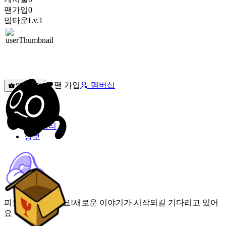
팬가입
0
밐타운
Lv.1
팬 가입
멤버십
원픽선택
밐타운
피드
커뮤니티
정보
피드가 비어있어요!
새로운 이야기가 시작되길 기다리고 있어
요 🌟