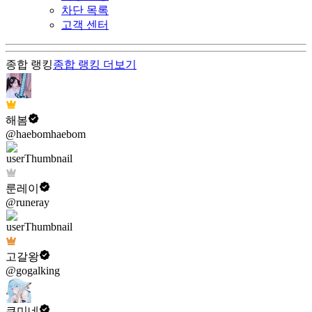
차단 목록
고객 센터
종합 랭킹
종합 랭킹
더보기
해봄
@haebomhaebom
룬레이
@runeray
고갈왕
@gogalking
쿠미네