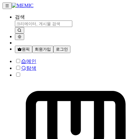
검색
원픽
회원가입
로그인
메인
탐색