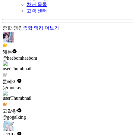
차단 목록
고객 센터
종합 랭킹
종합 랭킹
더보기
해봄
@haebomhaebom
룬레이
@runeray
고갈왕
@gogalking
쿠미네