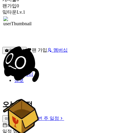
팬가입
0
밐타운
Lv.1
팬 가입
멤버십
원픽선택
밐타운
피드
커뮤니티
정보
오늘 일정
이번 주 일정
이번 주 일정
8월 9일 [일]
일정 없음