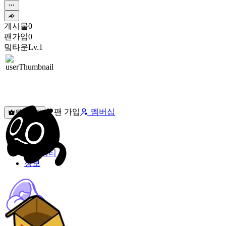
게시물
0
팬가입
0
밐타운
Lv.1
팬 가입
멤버십
원픽선택
밐타운
피드
커뮤니티
정보