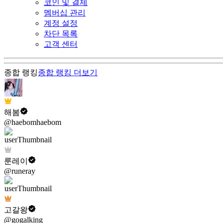
코인 및 결제
멤버십 관리
계정 설정
차단 목록
고객 센터
종합 랭킹
종합 랭킹
더보기
해봄
@haebomhaebom
룬레이
@runeray
고갈왕
@gogalking