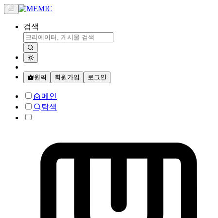
검색
원픽
회원가입
로그인
메인
탐색