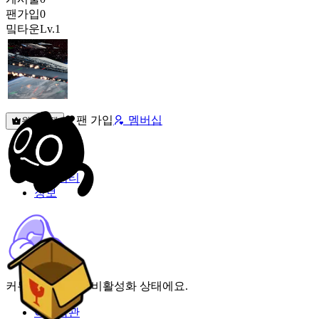
팬가입
0
밐타운
Lv.1
팬 가입
멤버십
원픽선택
밐타운
피드
커뮤니티
정보
커뮤니티 기능이 비활성화 상태에요.
이용약관