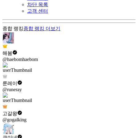
차단 목록
고객 센터
종합 랭킹
종합 랭킹
더보기
해봄
@haebomhaebom
룬레이
@runeray
고갈왕
@gogalking
쿠미네