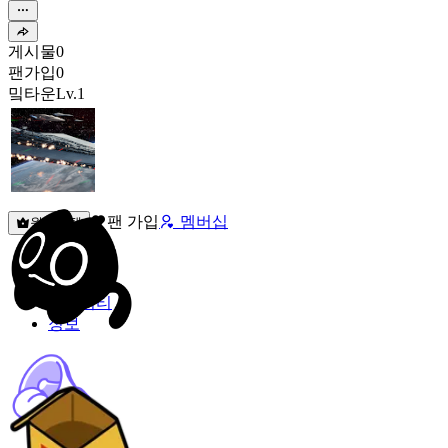
게시물
0
팬가입
0
밐타운
Lv.1
팬 가입
멤버십
원픽선택
밐타운
피드
커뮤니티
정보