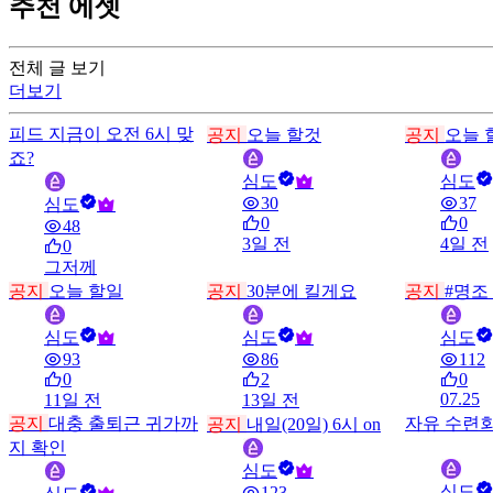
추천 에셋
전체 글 보기
더보기
피드
지금이 오전 6시 맞
공지
오늘 할것
공지
오늘 
죠?
심도
심도
30
37
심도
0
0
48
3일 전
4일 전
0
그저께
공지
오늘 할일
공지
30분에 킬게요
공지
#명조
심도
심도
심도
93
86
112
0
2
0
07.25
11일 전
13일 전
공지
대충 출퇴근 귀가까
자유
수련회
공지
내일(20일) 6시 on
지 확인
심도
심도
123