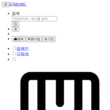
검색
원픽
회원가입
로그인
메인
탐색