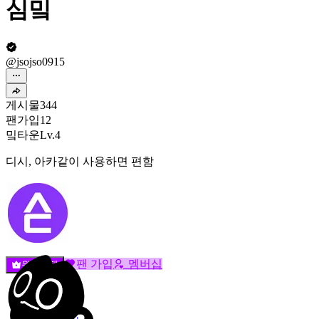
심밐
@jsojso0915
게시물
344
팬가입
12
밐타운
Lv.4
디시, 아카같이 사용하면 편함
팬 가입
멤버십
원픽선택
밐타운
피드