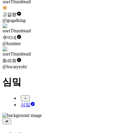
고갈왕
@gogalking
쿠미네
@kumine
화려희
@hwaryeohi
심밐
심밐