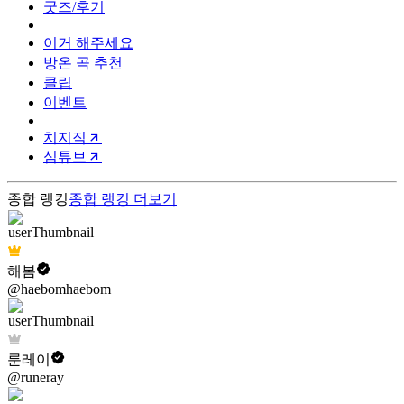
굿즈/후기
이거 해주세요
방온 곡 추천
클립
이벤트
치지직
심튜브
종합 랭킹
종합 랭킹
더보기
해봄
@haebomhaebom
룬레이
@runeray