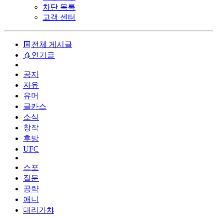
차단 목록
고객 센터
전체 게시글
인기글
공지
자유
유머
글카스
소식
창작
후방
UFC
스포
질문
공략
애니
대리가챠