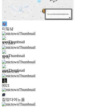
미밐샼
XYfbKv
유저
shelterUser
0021
잡았다여노옴