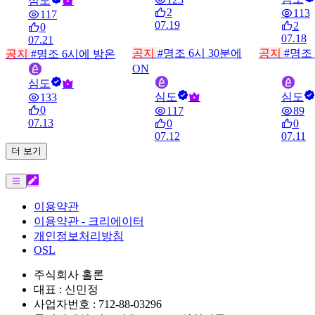
심도
2
113
117
07.19
2
0
07.18
07.21
공지
#명조
6시 30분에
공지
#명조
공지
#명조
6시에 방온
ON
심도
심도
심도
133
0
117
89
07.13
0
0
07.12
07.11
더 보기
이용약관
이용약관 - 크리에이터
개인정보처리방침
OSL
주식회사 홀론
대표 : 신민정
사업자번호 : 712-88-03296