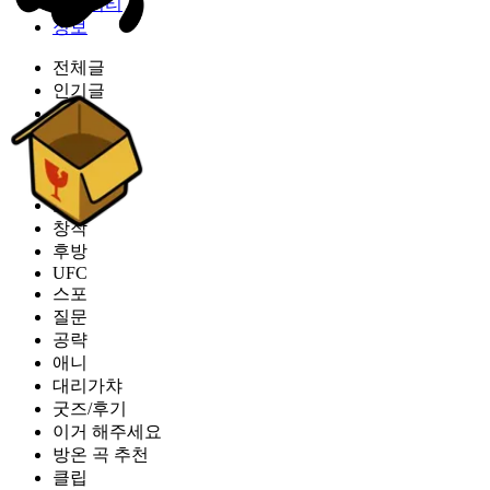
커뮤니티
정보
전체글
인기글
공지
자유
유머
글카스
소식
창작
후방
UFC
스포
질문
공략
애니
대리가챠
굿즈/후기
이거 해주세요
방온 곡 추천
클립