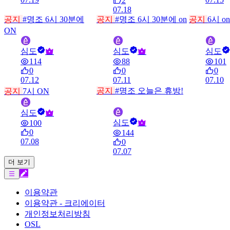
2
07.18
공지
#명조
6시 30분에
공지
#명조
6시 30분에 on
공지
6시 o
ON
심도
심도
심도
114
88
101
0
0
0
07.12
07.11
07.10
공지
#명조
오늘은 휴방!
공지
7시 ON
심도
심도
100
0
144
07.08
0
07.07
더 보기
이용약관
이용약관 - 크리에이터
개인정보처리방침
OSL