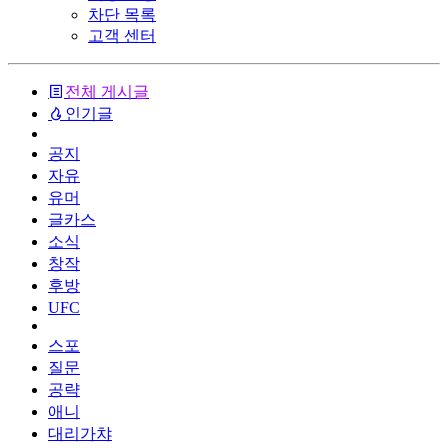
차단 목록
고객 센터
전체 게시글
인기글
공지
자유
유머
글카스
소식
창작
후방
UFC
스포
질문
공략
애니
대리가챠