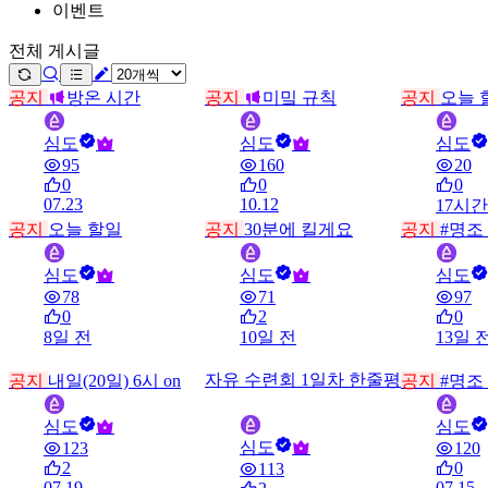
이벤트
전체 게시글
공지
방온 시간
공지
미밐 규칙
공지
오늘 
심도
심도
심도
95
160
20
0
0
0
07.23
10.12
17시간
공지
오늘 할일
공지
30분에 킬게요
공지
#명조
심도
심도
심도
78
71
97
0
2
0
8일 전
10일 전
13일 
자유
수련회 1일차 한줄평
공지
내일(20일) 6시 on
공지
#명조
심도
심도
심도
123
120
2
0
113
07.19
07.15