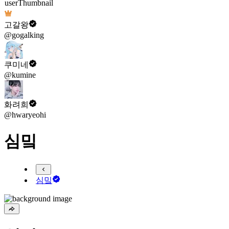
고갈왕
@gogalking
쿠미네
@kumine
화려희
@hwaryeohi
심밐
심밐