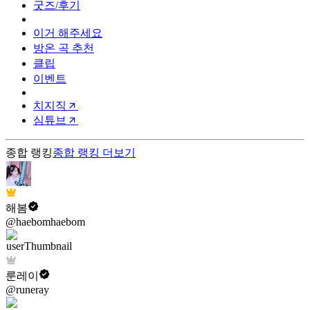
굿즈/후기
이거 해주세요
방온 곡 추천
클립
이벤트
치지직
심튜브
종합 랭킹
종합 랭킹
더보기
해봄
@haebomhaebom
룬레이
@runeray