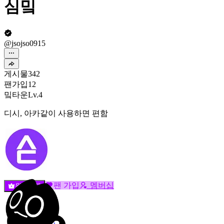
심밐
@jsojso0915
게시물
342
팬가입
12
밐타운
Lv.4
디시, 아카같이 사용하면 편함
팬 가입
멤버십
원픽선택
밐타운
피드