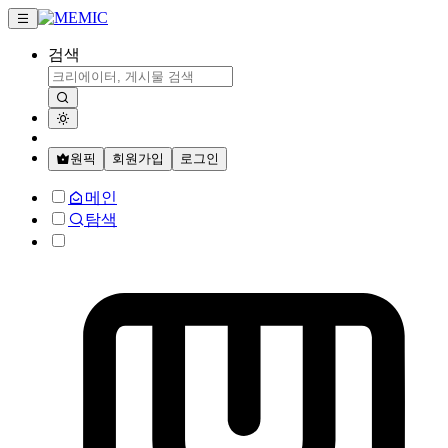
검색
원픽
회원가입
로그인
메인
탐색