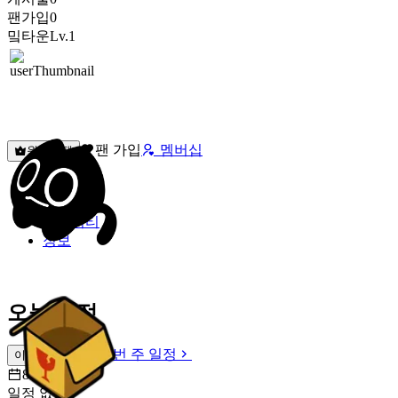
팬가입
0
밐타운
Lv.1
팬 가입
멤버십
원픽선택
밐타운
피드
커뮤니티
정보
오늘 일정
이번 주 일정
이번 주 일정
8월 9일 [일]
일정 없음