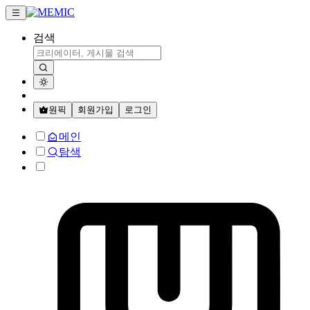
검색
원픽
회원가입
로그인
메인
탐색