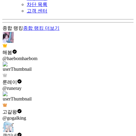
차단 목록
고객 센터
종합 랭킹
종합 랭킹
더보기
해봄
@haebomhaebom
룬레이
@runeray
고갈왕
@gogalking
쿠미네