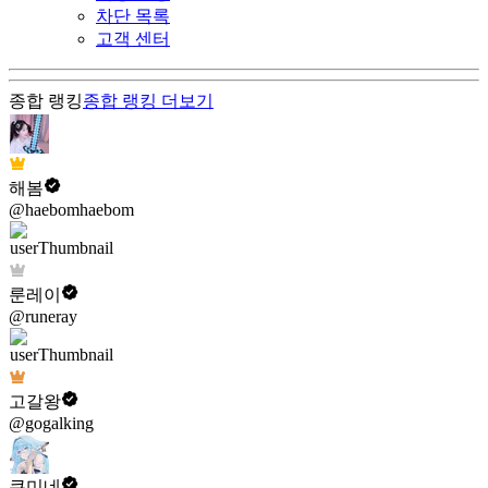
차단 목록
고객 센터
종합 랭킹
종합 랭킹
더보기
해봄
@haebomhaebom
룬레이
@runeray
고갈왕
@gogalking
쿠미네