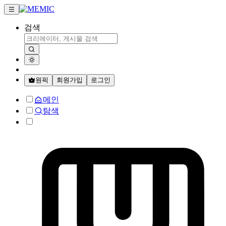
검색
원픽
회원가입
로그인
메인
탐색