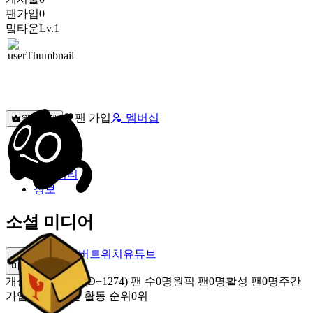
팬가입
0
밐타운
Lv.1
팬 가입
멤버십
원픽선택
밐타운
피드
커뮤니티
정보
소셜 미디어
네이버
트위치
유튜브
미밐 공유
개설
2023.02.12 (D+1274)
팬 수
0명
원픽 팬
0명
활성 팬
0명
주간
가입 팬
0명
주간 활동 순위
0위