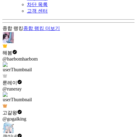
차단 목록
고객 센터
종합 랭킹
종합 랭킹
더보기
해봄
@haebomhaebom
룬레이
@runeray
고갈왕
@gogalking
쿠미네