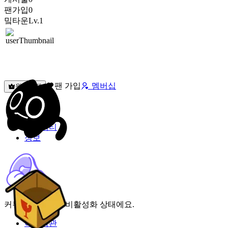
팬가입
0
밐타운
Lv.1
팬 가입
멤버십
원픽선택
밐타운
피드
커뮤니티
정보
커뮤니티 기능이 비활성화 상태에요.
이용약관