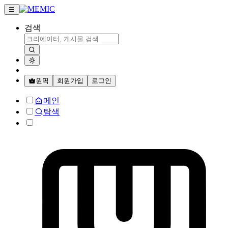
검색
원픽
회원가입
로그인
메인
탐색