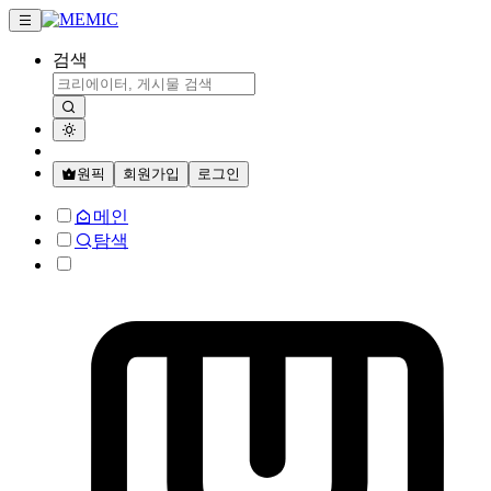
검색
원픽
회원가입
로그인
메인
탐색