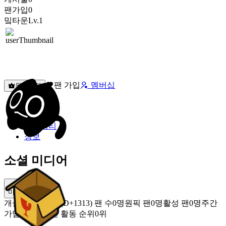
팬가입
0
밐타운
Lv.1
팬 가입
멤버십
원픽선택
밐타운
피드
커뮤니티
정보
소셜 미디어
미밐 공유
개설
2023.01.01 (D+1313)
팬 수
0명
원픽 팬
0명
활성 팬
0명
주간
가입 팬
0명
주간 활동 순위
0위