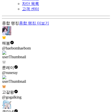
차단 목록
고객 센터
종합 랭킹
종합 랭킹
더보기
해봄
@haebomhaebom
룬레이
@runeray
고갈왕
@gogalking
쿠미네