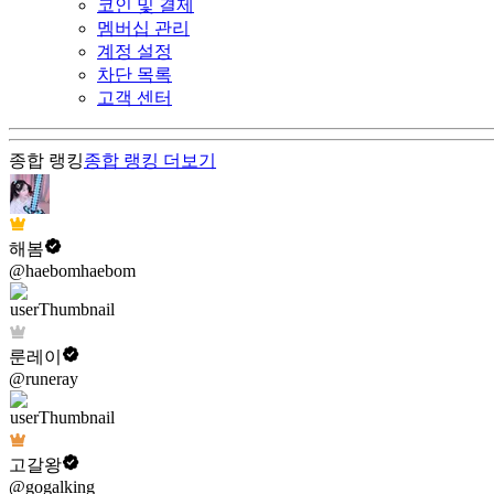
코인 및 결제
멤버십 관리
계정 설정
차단 목록
고객 센터
종합 랭킹
종합 랭킹
더보기
해봄
@haebomhaebom
룬레이
@runeray
고갈왕
@gogalking