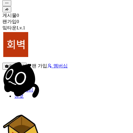
게시물
0
팬가입
0
밐타운
Lv.1
팬 가입
멤버십
원픽선택
밐타운
피드
커뮤니티
정보