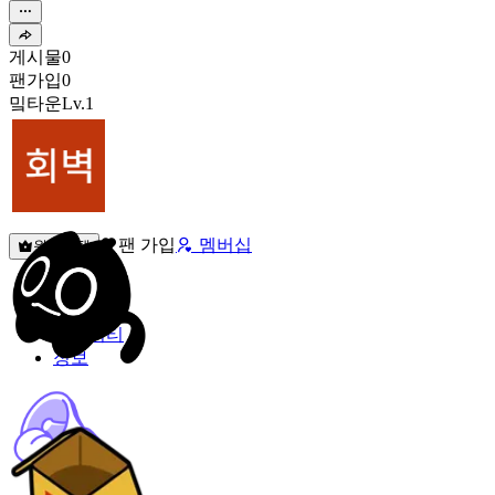
게시물
0
팬가입
0
밐타운
Lv.1
팬 가입
멤버십
원픽선택
밐타운
피드
커뮤니티
정보