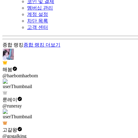
코인 및 결제
멤버십 관리
계정 설정
차단 목록
고객 센터
종합 랭킹
종합 랭킹
더보기
해봄
@haebomhaebom
룬레이
@runeray
고갈왕
@gogalking