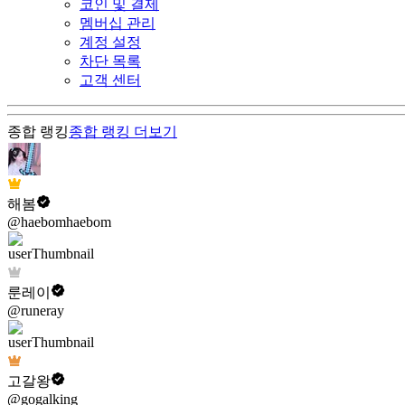
코인 및 결제
멤버십 관리
계정 설정
차단 목록
고객 센터
종합 랭킹
종합 랭킹
더보기
해봄
@haebomhaebom
룬레이
@runeray
고갈왕
@gogalking