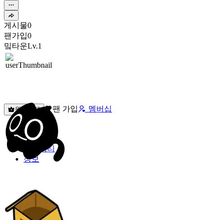
게시물
0
팬가입
0
밐타운
Lv.1
팬 가입
멤버십
원픽선택
밐타운
피드
커뮤니티
정보