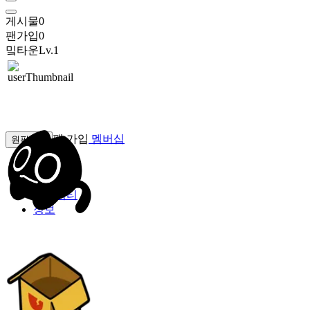
게시물
0
팬가입
0
밐타운
Lv.1
팬 가입
멤버십
원픽선택
밐타운
피드
커뮤니티
정보