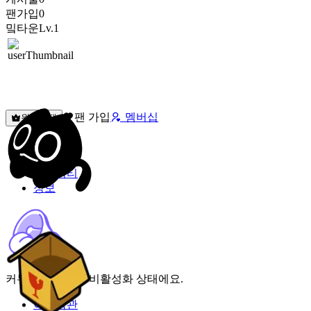
팬가입
0
밐타운
Lv.1
팬 가입
멤버십
원픽선택
밐타운
피드
커뮤니티
정보
커뮤니티 기능이 비활성화 상태에요.
이용약관