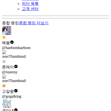
차단 목록
고객 센터
종합 랭킹
종합 랭킹
더보기
해봄
@haebomhaebom
룬레이
@runeray
고갈왕
@gogalking
쿠미네