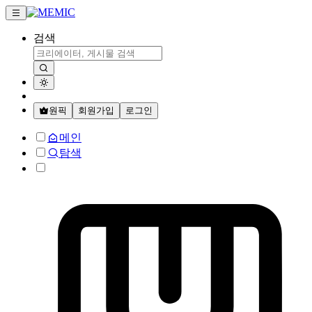
검색
원픽
회원가입
로그인
메인
탐색