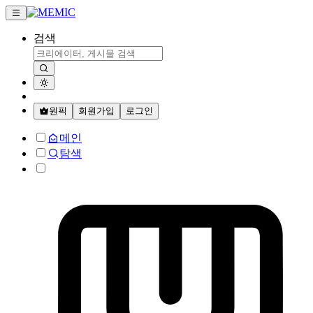
검색
원픽
회원가입
로그인
메인
탐색