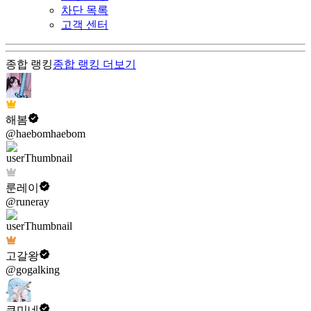
차단 목록
고객 센터
종합 랭킹
종합 랭킹
더보기
해봄
@haebomhaebom
룬레이
@runeray
고갈왕
@gogalking
쿠미네