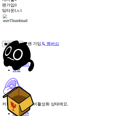
팬가입
0
밐타운
Lv.1
팬 가입
멤버십
원픽선택
밐타운
피드
커뮤니티
정보
커뮤니티 기능이 비활성화 상태에요.
이용약관