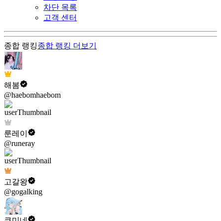
차단 목록
고객 센터
종합 랭킹
종합 랭킹
더보기
해봄
@haebomhaebom
룬레이
@runeray
고갈왕
@gogalking
쿠미네