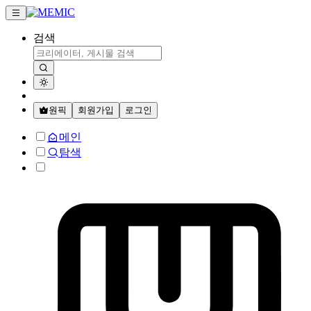
검색
원픽
회원가입
로그인
메인
탐색