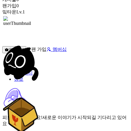
팬가입
0
밐타운
Lv.1
팬 가입
멤버십
원픽선택
밐타운
피드
커뮤니티
정보
피드가 비어있어요!
새로운 이야기가 시작되길 기다리고 있어
요 🌟