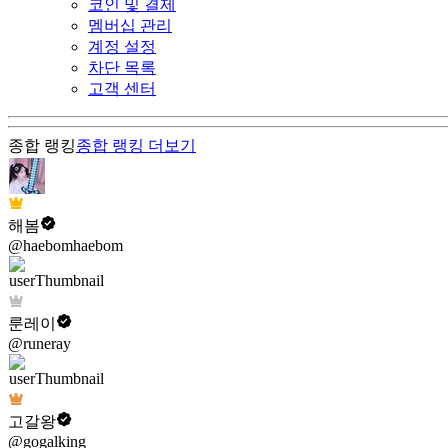
코인 및 결제
멤버십 관리
계정 설정
차단 목록
고객 센터
종합 랭킹
종합 랭킹
더보기
해봄
@haebomhaebom
룬레이
@runeray
고갈왕
@gogalking