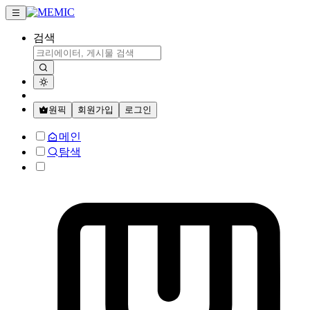
검색
원픽
회원가입
로그인
메인
탐색