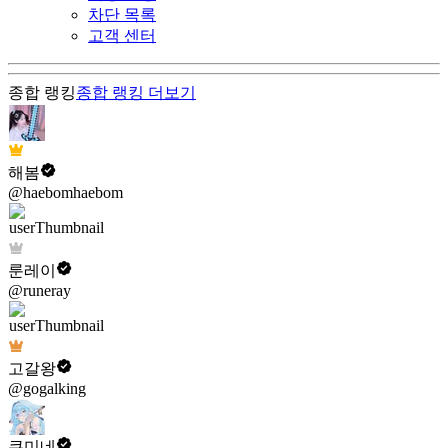
차단 목록
고객 센터
종합 랭킹
종합 랭킹
더보기
해봄
@haebomhaebom
룬레이
@runeray
고갈왕
@gogalking
쿠미네