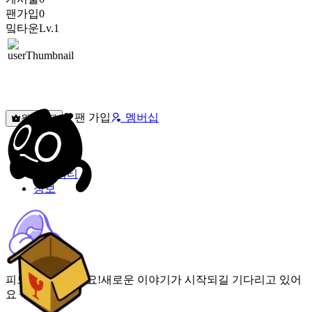
팬가입
0
밐타운
Lv.1
팬 가입
멤버십
원픽선택
밐타운
피드
커뮤니티
정보
피드가 비어있어요!
새로운 이야기가 시작되길 기다리고 있어
요 🌟