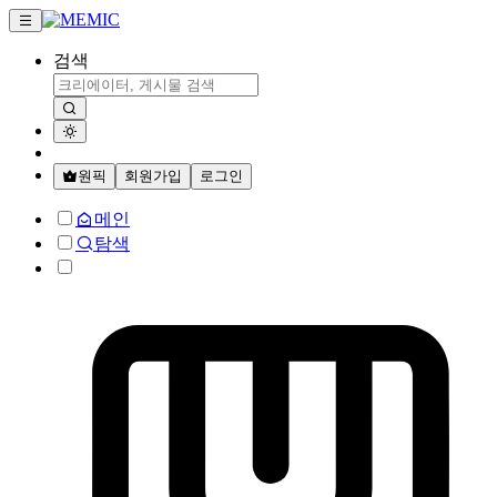
검색
원픽
회원가입
로그인
메인
탐색