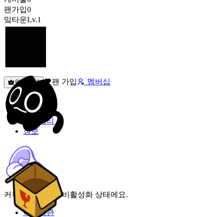
팬가입
0
밐타운
Lv.1
팬 가입
멤버십
원픽선택
밐타운
피드
커뮤니티
정보
커뮤니티 기능이 비활성화 상태에요.
이용약관