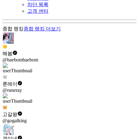
차단 목록
고객 센터
종합 랭킹
종합 랭킹
더보기
해봄
@haebomhaebom
룬레이
@runeray
고갈왕
@gogalking
쿠미네