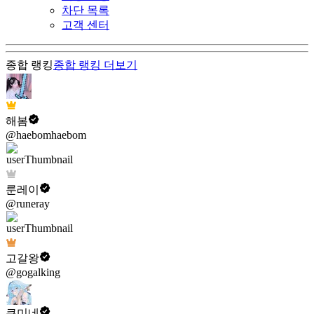
차단 목록
고객 센터
종합 랭킹
종합 랭킹
더보기
해봄
@haebomhaebom
룬레이
@runeray
고갈왕
@gogalking
쿠미네