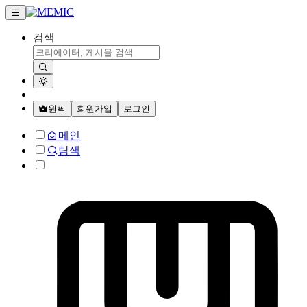
검색
원픽
회원가입
로그인
메인
탐색