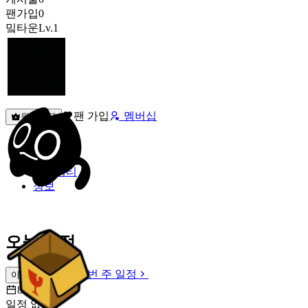
팬가입
0
밐타운
Lv.1
팬 가입
멤버십
원픽선택
밐타운
피드
커뮤니티
정보
오늘 일정
이번 주 일정
이번 주 일정
8월 7일 [금]
일정 없음