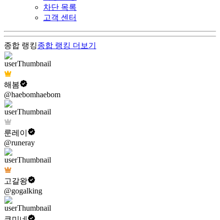
차단 목록
고객 센터
종합 랭킹
종합 랭킹
더보기
해봄
@haebomhaebom
룬레이
@runeray
고갈왕
@gogalking
쿠미네