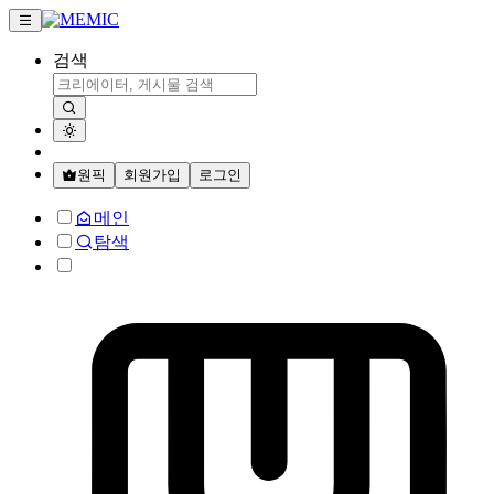
검색
원픽
회원가입
로그인
메인
탐색