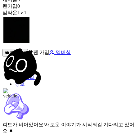
팬가입
0
밐타운
Lv.1
팬 가입
멤버십
원픽선택
밐타운
피드
커뮤니티
정보
피드가 비어있어요!
새로운 이야기가 시작되길 기다리고 있어
요 🌟