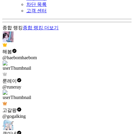
차단 목록
고객 센터
종합 랭킹
종합 랭킹
더보기
해봄
@haebomhaebom
룬레이
@runeray
고갈왕
@gogalking
쿠미네