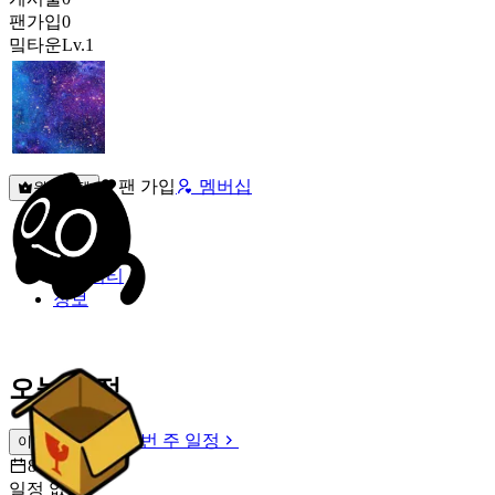
팬가입
0
밐타운
Lv.1
팬 가입
멤버십
원픽선택
밐타운
피드
커뮤니티
정보
오늘 일정
이번 주 일정
이번 주 일정
8월 8일 [토]
일정 없음