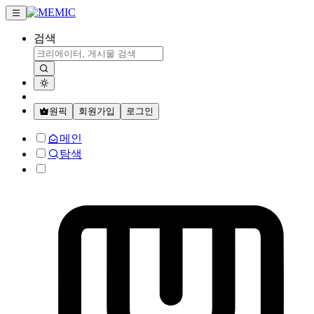
검색
원픽
회원가입
로그인
메인
탐색