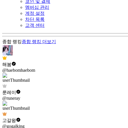
코인 및 결제
멤버십 관리
계정 설정
차단 목록
고객 센터
종합 랭킹
종합 랭킹
더보기
해봄
@haebomhaebom
룬레이
@runeray
고갈왕
@gogalking