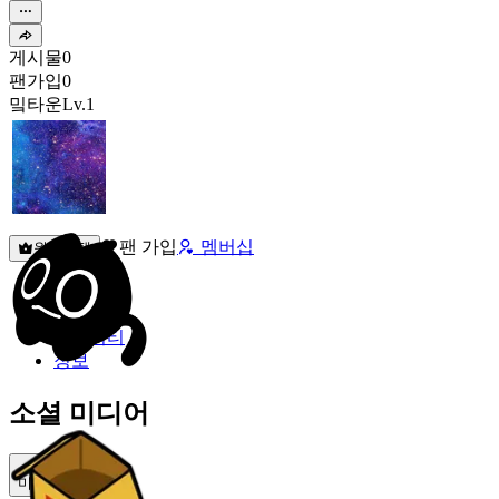
게시물
0
팬가입
0
밐타운
Lv.1
팬 가입
멤버십
원픽선택
밐타운
피드
커뮤니티
정보
소셜 미디어
미밐 공유