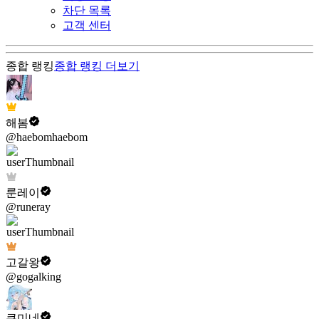
차단 목록
고객 센터
종합 랭킹
종합 랭킹
더보기
해봄
@haebomhaebom
룬레이
@runeray
고갈왕
@gogalking
쿠미네