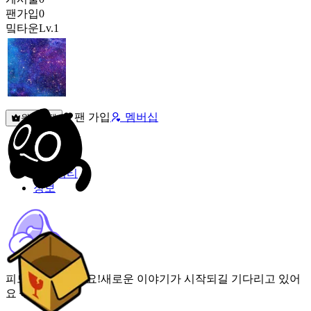
팬가입
0
밐타운
Lv.1
팬 가입
멤버십
원픽선택
밐타운
피드
커뮤니티
정보
피드가 비어있어요!
새로운 이야기가 시작되길 기다리고 있어
요 🌟