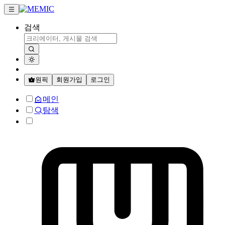
검색
원픽
회원가입
로그인
메인
탐색